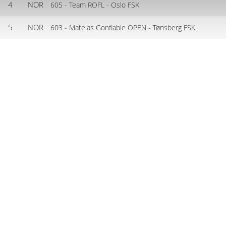
4
NOR
605 - Team ROFL - Oslo FSK
5
NOR
603 - Matelas Gonflable OPEN - Tønsberg FSK