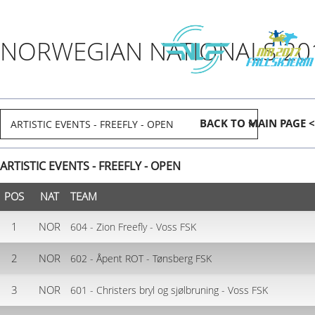
NORWEGIAN NATIONALS 20
BACK TO MAIN PAGE <
ARTISTIC EVENTS - FREEFLY - OPEN
POS
NAT
TEAM
1
NOR
604 - Zion Freefly - Voss FSK
2
NOR
602 - Åpent ROT - Tønsberg FSK
3
NOR
601 - Christers bryl og sjølbruning - Voss FSK