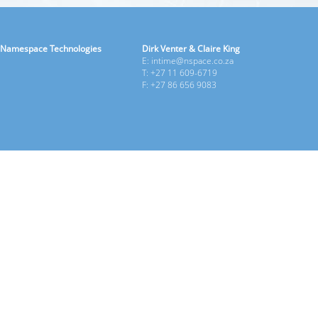
Namespace Technologies
Dirk Venter & Claire King
E: intime@nspace.co.za
T: +27 11 609-6719
F: +27 86 656 9083